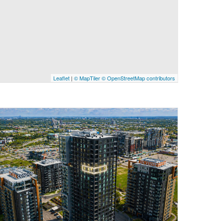
Leaflet
|
© MapTiler
© OpenStreetMap contributors