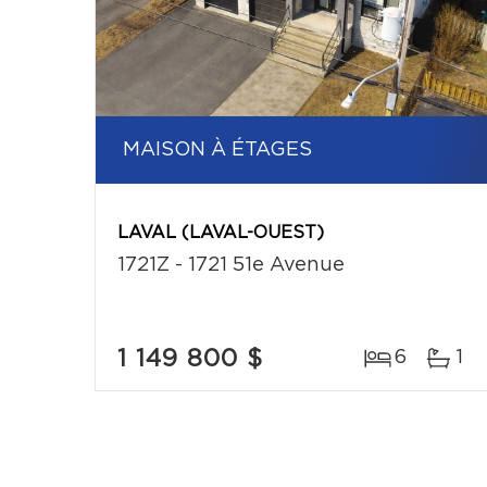
MAISON À ÉTAGES
LAVAL (LAVAL-OUEST)
1721Z - 1721 51e Avenue
1 149 800 $
6
1