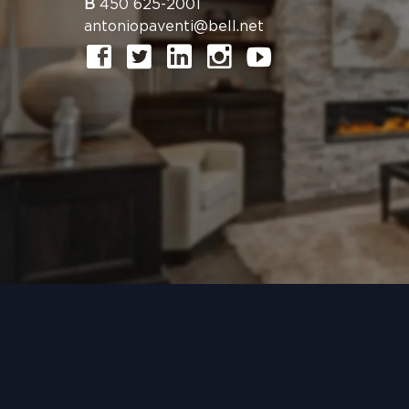
B
450 625-2001
antoniopaventi@bell.net