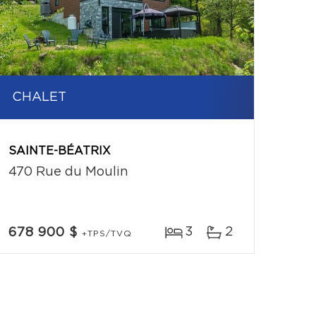
CHALET
SAINTE-BÉATRIX
470 Rue du Moulin
3
2
678 900 $
+TPS/TVQ