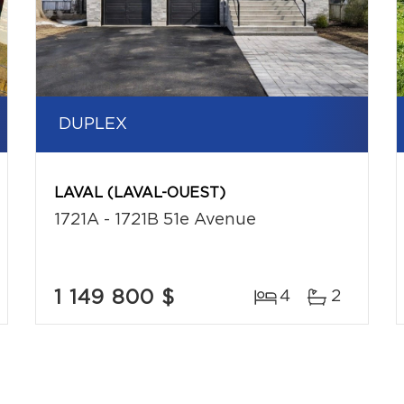
DUPLEX
LAVAL (LAVAL-OUEST)
1721A - 1721B 51e Avenue
1 149 800 $
4
2