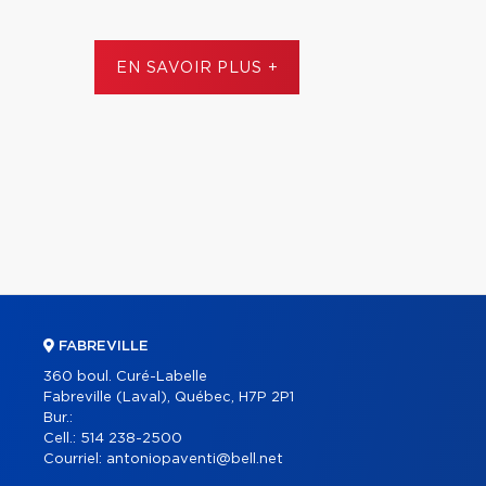
EN SAVOIR PLUS +
FABREVILLE
360 boul. Curé-Labelle
Fabreville (Laval), Québec, H7P 2P1
Bur.:
Cell.:
514 238-2500
Courriel:
antoniopaventi@bell.net